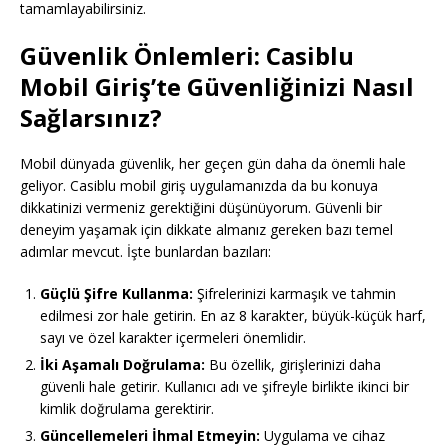
tamamlayabilirsiniz.
Güvenlik Önlemleri: Casiblu
Mobil Giriş’te Güvenliğinizi Nasıl
Sağlarsınız?
Mobil dünyada güvenlik, her geçen gün daha da önemli hale
geliyor. Casiblu mobil giriş uygulamanızda da bu konuya
dikkatinizi vermeniz gerektiğini düşünüyorum. Güvenli bir
deneyim yaşamak için dikkate almanız gereken bazı temel
adımlar mevcut. İşte bunlardan bazıları:
Güçlü Şifre Kullanma:
Şifrelerinizi karmaşık ve tahmin
edilmesi zor hale getirin. En az 8 karakter, büyük-küçük harf,
sayı ve özel karakter içermeleri önemlidir.
İki Aşamalı Doğrulama:
Bu özellik, girişlerinizi daha
güvenli hale getirir. Kullanıcı adı ve şifreyle birlikte ikinci bir
kimlik doğrulama gerektirir.
Güncellemeleri İhmal Etmeyin:
Uygulama ve cihaz