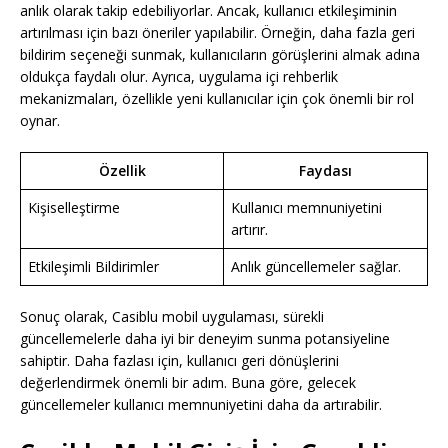
anlık olarak takip edebiliyorlar. Ancak, kullanıcı etkileşiminin
artırılması için bazı öneriler yapılabilir. Örneğin, daha fazla geri
bildirim seçeneği sunmak, kullanıcıların görüşlerini almak adına
oldukça faydalı olur. Ayrıca, uygulama içi rehberlik
mekanizmaları, özellikle yeni kullanıcılar için çok önemli bir rol
oynar.
Özellik
Faydası
Kişiselleştirme
Kullanıcı memnuniyetini
artırır.
Etkileşimli Bildirimler
Anlık güncellemeler sağlar.
Sonuç olarak, Casiblu mobil uygulaması, sürekli
güncellemelerle daha iyi bir deneyim sunma potansiyeline
sahiptir. Daha fazlası için, kullanıcı geri dönüşlerini
değerlendirmek önemli bir adım. Buna göre, gelecek
güncellemeler kullanıcı memnuniyetini daha da artırabilir.