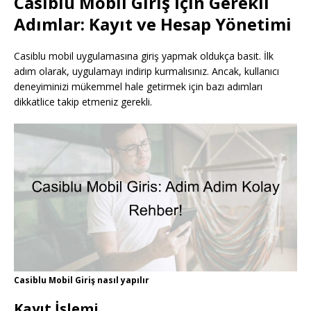
Casiblu Mobil Giriş İçin Gerekli
Adımlar: Kayıt ve Hesap Yönetimi
Casiblu mobil uygulamasına giriş yapmak oldukça basit. İlk
adım olarak, uygulamayı indirip kurmalısınız. Ancak, kullanıcı
deneyiminizi mükemmel hale getirmek için bazı adımları
dikkatlice takip etmeniz gerekli.
Casiblu Mobil Giriş nasıl yapılır
Kayıt İşlemi