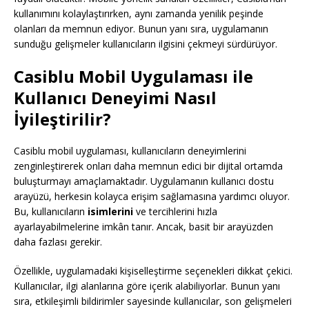
kullanımını kolaylaştırırken, aynı zamanda yenilik peşinde
olanları da memnun ediyor. Bunun yanı sıra, uygulamanın
sunduğu gelişmeler kullanıcıların ilgisini çekmeyi sürdürüyor.
Casiblu Mobil Uygulaması ile
Kullanıcı Deneyimi Nasıl
İyileştirilir?
Casiblu mobil uygulaması, kullanıcıların deneyimlerini
zenginleştirerek onları daha memnun edici bir dijital ortamda
buluşturmayı amaçlamaktadır. Uygulamanın kullanıcı dostu
arayüzü, herkesin kolayca erişim sağlamasına yardımcı oluyor.
Bu, kullanıcıların
isimlerini
ve tercihlerini hızla
ayarlayabilmelerine imkân tanır. Ancak, basit bir arayüzden
daha fazlası gerekir.
Özellikle, uygulamadaki kişiselleştirme seçenekleri dikkat çekici.
Kullanıcılar, ilgi alanlarına göre içerik alabiliyorlar. Bunun yanı
sıra, etkileşimli bildirimler sayesinde kullanıcılar, son gelişmeleri