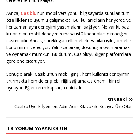
derece memnun kalıyor.
Ayrıca,
Casiblu
’nun mobil versiyonu, bilgisayarda sunulan tüm
özellikler
ile uyumlu çalışmakta. Bu, kullanıcıların her yerde ve
her zaman aynı deneyimi yaşamalarını sağlıyor. Ne var ki, bazı
kullanıcılar, mobil deneyimin masaüstü kadar akıcı olmadığını
düşünebilir. Ancak, sürekli güncellemelerle yapılan iyileştirmeler
bunu minimize ediyor. Yalnızca birkaç dokunuşla oyun aramak
ve oynamak mümkün. Bu durum, Casiblu’yu diğer platformlara
göre öne çıkartıyor.
Sonuç olarak, Casiblu’nun mobil girişi, hem kullanıcı deneyimini
artırmakta hem de erişilebilirliği sağlamakta önemli bir rol
oynuyor. Eğlencenin kapıları, cebinizde!
SONRAKI
Casiblu Üyelik İşlemleri: Adım Adım Kılavuz ile Kolayca Üye Olun
İLK YORUM YAPAN OLUN