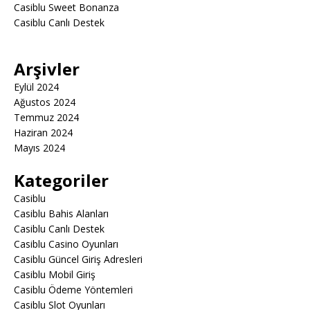
Casiblu Sweet Bonanza
Casiblu Canlı Destek
Arşivler
Eylül 2024
Ağustos 2024
Temmuz 2024
Haziran 2024
Mayıs 2024
Kategoriler
Casiblu
Casiblu Bahis Alanları
Casiblu Canlı Destek
Casiblu Casino Oyunları
Casiblu Güncel Giriş Adresleri
Casiblu Mobil Giriş
Casiblu Ödeme Yöntemleri
Casiblu Slot Oyunları